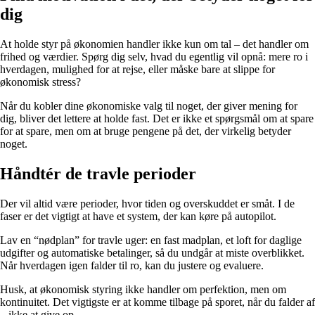
dig
At holde styr på økonomien handler ikke kun om tal – det handler om
frihed og værdier. Spørg dig selv, hvad du egentlig vil opnå: mere ro i
hverdagen, mulighed for at rejse, eller måske bare at slippe for
økonomisk stress?
Når du kobler dine økonomiske valg til noget, der giver mening for
dig, bliver det lettere at holde fast. Det er ikke et spørgsmål om at spare
for at spare, men om at bruge pengene på det, der virkelig betyder
noget.
Håndtér de travle perioder
Der vil altid være perioder, hvor tiden og overskuddet er småt. I de
faser er det vigtigt at have et system, der kan køre på autopilot.
Lav en “nødplan” for travle uger: en fast madplan, et loft for daglige
udgifter og automatiske betalinger, så du undgår at miste overblikket.
Når hverdagen igen falder til ro, kan du justere og evaluere.
Husk, at økonomisk styring ikke handler om perfektion, men om
kontinuitet. Det vigtigste er at komme tilbage på sporet, når du falder af
– ikke at give op.