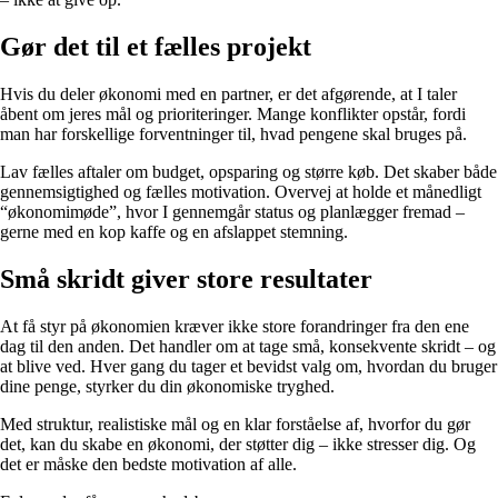
Gør det til et fælles projekt
Hvis du deler økonomi med en partner, er det afgørende, at I taler
åbent om jeres mål og prioriteringer. Mange konflikter opstår, fordi
man har forskellige forventninger til, hvad pengene skal bruges på.
Lav fælles aftaler om budget, opsparing og større køb. Det skaber både
gennemsigtighed og fælles motivation. Overvej at holde et månedligt
“økonomimøde”, hvor I gennemgår status og planlægger fremad –
gerne med en kop kaffe og en afslappet stemning.
Små skridt giver store resultater
At få styr på økonomien kræver ikke store forandringer fra den ene
dag til den anden. Det handler om at tage små, konsekvente skridt – og
at blive ved. Hver gang du tager et bevidst valg om, hvordan du bruger
dine penge, styrker du din økonomiske tryghed.
Med struktur, realistiske mål og en klar forståelse af, hvorfor du gør
det, kan du skabe en økonomi, der støtter dig – ikke stresser dig. Og
det er måske den bedste motivation af alle.