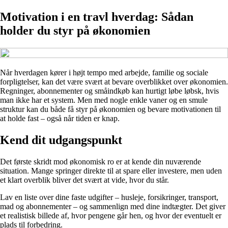
Motivation i en travl hverdag: Sådan
holder du styr på økonomien
Når hverdagen kører i højt tempo med arbejde, familie og sociale
forpligtelser, kan det være svært at bevare overblikket over økonomien.
Regninger, abonnementer og småindkøb kan hurtigt løbe løbsk, hvis
man ikke har et system. Men med nogle enkle vaner og en smule
struktur kan du både få styr på økonomien og bevare motivationen til
at holde fast – også når tiden er knap.
Kend dit udgangspunkt
Det første skridt mod økonomisk ro er at kende din nuværende
situation. Mange springer direkte til at spare eller investere, men uden
et klart overblik bliver det svært at vide, hvor du står.
Lav en liste over dine faste udgifter – husleje, forsikringer, transport,
mad og abonnementer – og sammenlign med dine indtægter. Det giver
et realistisk billede af, hvor pengene går hen, og hvor der eventuelt er
plads til forbedring.