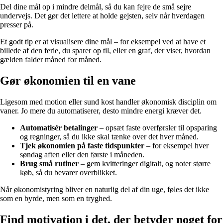
Del dine mål op i mindre delmål, så du kan fejre de små sejre
undervejs. Det gør det lettere at holde gejsten, selv når hverdagen
presser på.
Et godt tip er at visualisere dine mål – for eksempel ved at have et
billede af den ferie, du sparer op til, eller en graf, der viser, hvordan
gælden falder måned for måned.
Gør økonomien til en vane
Ligesom med motion eller sund kost handler økonomisk disciplin om
vaner. Jo mere du automatiserer, desto mindre energi kræver det.
Automatisér betalinger
– opsæt faste overførsler til opsparing
og regninger, så du ikke skal tænke over det hver måned.
Tjek økonomien på faste tidspunkter
– for eksempel hver
søndag aften eller den første i måneden.
Brug små rutiner
– gem kvitteringer digitalt, og noter større
køb, så du bevarer overblikket.
Når økonomistyring bliver en naturlig del af din uge, føles det ikke
som en byrde, men som en tryghed.
Find motivation i det, der betyder noget for