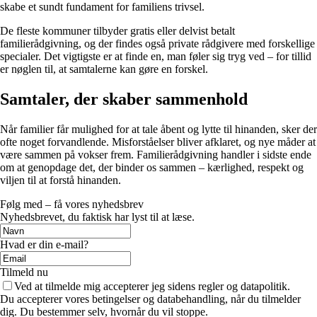
skabe et sundt fundament for familiens trivsel.
De fleste kommuner tilbyder gratis eller delvist betalt
familierådgivning, og der findes også private rådgivere med forskellige
specialer. Det vigtigste er at finde en, man føler sig tryg ved – for tillid
er nøglen til, at samtalerne kan gøre en forskel.
Samtaler, der skaber sammenhold
Når familier får mulighed for at tale åbent og lytte til hinanden, sker der
ofte noget forvandlende. Misforståelser bliver afklaret, og nye måder at
være sammen på vokser frem. Familierådgivning handler i sidste ende
om at genopdage det, der binder os sammen – kærlighed, respekt og
viljen til at forstå hinanden.
Følg med – få vores nyhedsbrev
Nyhedsbrevet, du faktisk har lyst til at læse.
Hvad er din e-mail?
Tilmeld nu
Ved at tilmelde mig accepterer jeg sidens regler og datapolitik.
Du accepterer vores betingelser og databehandling, når du tilmelder
dig. Du bestemmer selv, hvornår du vil stoppe.