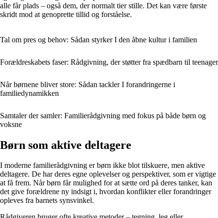
alle får plads – også dem, der normalt tier stille. Det kan være første
skridt mod at genoprette tillid og forståelse.
Tal om pres og behov: Sådan styrker I den åbne kultur i familien
Forældreskabets faser: Rådgivning, der støtter fra spædbarn til teenager
Når børnene bliver store: Sådan tackler I forandringerne i
familiedynamikken
Samtaler der samler: Familierådgivning med fokus på både børn og
voksne
Børn som aktive deltagere
I moderne familierådgivning er børn ikke blot tilskuere, men aktive
deltagere. De har deres egne oplevelser og perspektiver, som er vigtige
at få frem. Når børn får mulighed for at sætte ord på deres tanker, kan
det give forældrene ny indsigt i, hvordan konflikter eller forandringer
opleves fra barnets synsvinkel.
Rådgiveren bruger ofte kreative metoder – tegning, leg eller