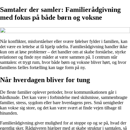
Samtaler der samler: Familierådgivning
med fokus på både børn og voksne
Når konflikter, misforståelser eller svære følelser fylder i familien, kan
det være en lettelse at få hjælp udefra. Familierådgivning handler ikke
kun om at løse problemer – det handler om at skabe forståelse, styrke
relationer og finde nye måder at være sammen på. I centrum står
samtalen: et trygt rum, hvor både børn og voksne bliver hørt, og hvor
familiens fælles fortælling kan tage form på ny.
Når hverdagen bliver for tung
De fleste familier oplever perioder, hvor kommunikationen går i
hårdknude. Det kan være i forbindelse med skilsmisse, sammenbragte
familier, stress, sygdom eller bare hverdagens pres. Små uenigheder
kan vokse sig store, og det kan være svært at finde vejen tilbage til
hinanden.
Familierådgivning giver mulighed for at stoppe op og se på, hvad der
egentlig sker. Rådgiveren hjælper med at skabe struktur i samtalen, så