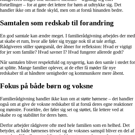
fortællinger – for at gøre det lettere for børn at udtrykke sig. Det
handler ikke om at finde skyld, men om at forstå hinanden bedre.
Samtalen som redskab til forandring
En god samtale kan ændre meget. I familierådgivning arbejdes der med
at skabe et rum, hvor alle føler sig trygge nok til at tale ærligt.
Rådgiveren stiller spørgsmål, der åbner for refleksion: Hvad er vigtigt
for jer som familie? Hvad savner I? Hvad fungerer allerede godt?
Når samtalen bliver respektfuld og nysgerrig, kan den samle i stedet for
at splitte. Mange familier oplever, at de efter få møder får nye
redskaber til at håndtere uenigheder og kommunikere mere åbent.
Fokus på både børn og voksne
Familierådgivning handler ikke kun om at støtte børnene – det handler
også om at give de voksne redskaber til at forstå deres egne reaktioner
og mønstre. Forældre, der føler sig set og støttet, får lettere ved at
skabe ro og stabilitet for deres børn.
Derfor arbejder rådgivere ofte med hele familien som en helhed. Det
betyder, at både børnenes trivsel og de voksnes samspil bliver en del af